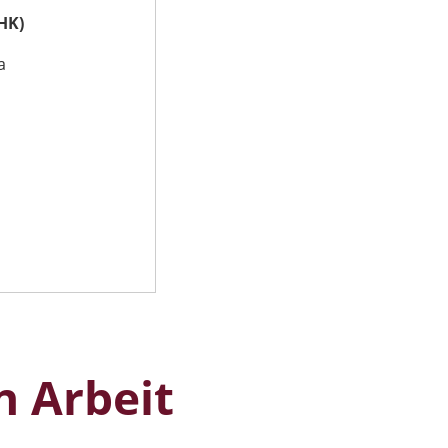
HK)
a
n Arbeit