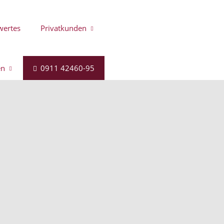
wertes
Privatkunden
en
0911 42460-95